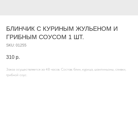
БЛИНЧИК С КУРИНЫМ ЖУЛЬЕНОМ И
ГРИБНЫМ СОУСОМ 1 ШТ.
SKU:
01255
310
р.
Заказ осуществляется за 48 часов. Состав: блин, курица, шампиньоны, сливки,
грибной соус.