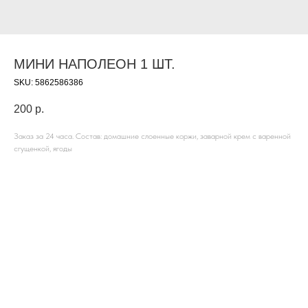
МИНИ НАПОЛЕОН 1 ШТ.
SKU:
5862586386
200
р.
Заказ за 24 часа. Состав: домашние слоенные коржи, заварной крем с варенной
сгущенкой, ягоды