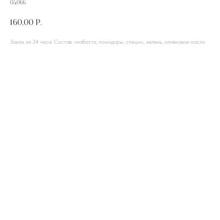
04066
160,00
р.
Заказ за 24 часа. Состав: чиабатта, помидоры, специи, зелень, оливковое масло