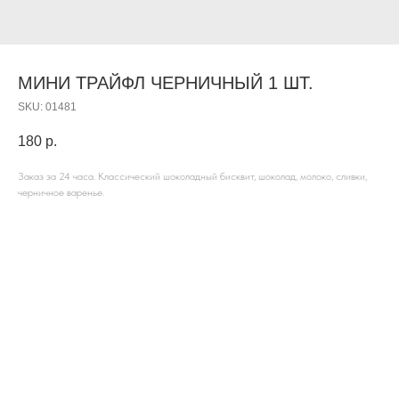
МИНИ ТРАЙФЛ ЧЕРНИЧНЫЙ 1 ШТ.
SKU:
01481
180
р.
Заказ за 24 часа. Классический шоколадный бисквит, шоколад, молоко, сливки,
черничное варенье.