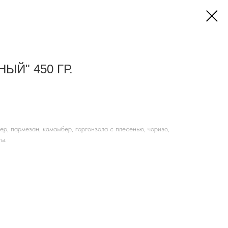
ЫЙ" 450 ГР.
ер, пармезан, камамбер, горгонзола с плесенью, чоризо,
ты.