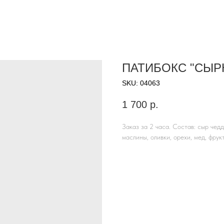
ПАТИБОКС "СЫРН
SKU:
04063
1 700
р.
Заказ за 2 часа. Состав: сыр чедд
маслины, оливки, орехи, мед, фрук